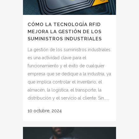
CÓMO LA TECNOLOGÍA RFID
MEJORA LA GESTIÓN DE LOS
SUMINISTROS INDUSTRIALES
La gestión de los suministros industriales
es una actividad clave para el
funcionamiento y el éxito de cualquier
empresa que se dedique a la industria, ya
que implica controlar el inventario, el
almacén, la logística, el transporte, la
distribución y el servicio al cliente. Sin......
10 octubre, 2024