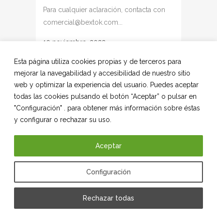
Para cualquier aclaración, contacta con
comercial@bextok.com...
10 noviembre, 2022
Esta página utiliza cookies propias y de terceros para
mejorar la navegabilidad y accesibilidad de nuestro sitio
web y optimizar la experiencia del usuario. Puedes aceptar
todas las cookies pulsando el botón “Aceptar” o pulsar en
"Configuración" . para obtener más información sobre éstas
y configurar o rechazar su uso.
Aceptar
“NUESTRA FILOSOFÍA ES LA DE
Configuración
ESTAR CERCA DE LOS CLIENTES,
ATENDIENDO A SUS
NECESIDADES”
Rechazar todas
Patxi Sánchez cumple dos años al frente