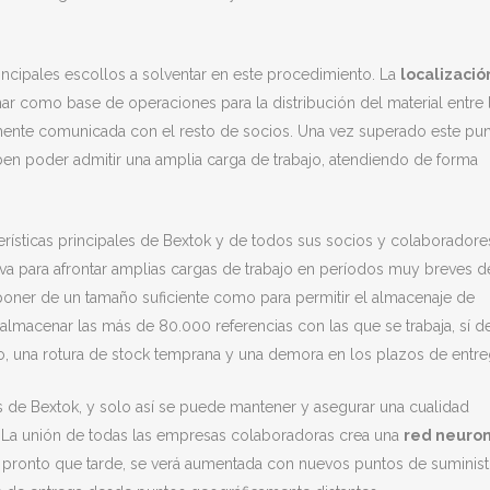
rincipales escollos a solventar en este procedimiento. La
localizació
r como base de operaciones para la distribución del material entre 
ente comunicada con el resto de socios. Una vez superado este pun
en poder admitir una amplia carga de trabajo, atendiendo de forma
erísticas principales de Bextok y de todos sus socios y colaboradore
tiva para afrontar amplias cargas de trabajo en períodos muy breves d
sponer de un tamaño suficiente como para permitir el almacenaje de
 almacenar las más de 80.000 referencias con las que se trabaja, sí 
ro, una rotura de stock temprana y una demora en los plazos de entre
os de Bextok, y solo así se puede mantener y asegurar una cualidad
. La unión de todas las empresas colaboradoras crea una
red neuro
ás pronto que tarde, se verá aumentada con nuevos puntos de suminist