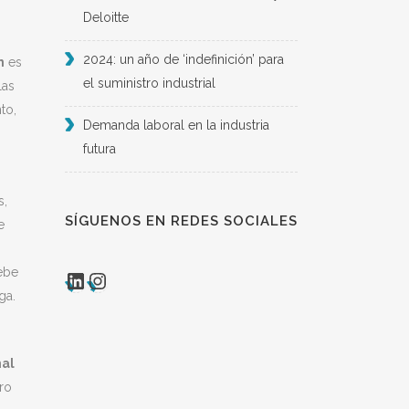
Deloitte
2024: un año de ‘indefinición’ para
n
es
el suministro industrial
las
to,
Demanda laboral en la industria
futura
s,
SÍGUENOS EN REDES SOCIALES
e
debe
LinkedIn
Instagram
ga.
nal
ro