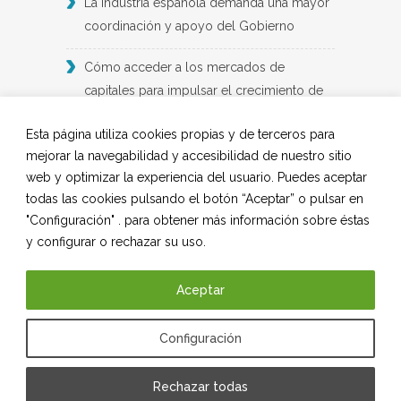
La industria española demanda una mayor
coordinación y apoyo del Gobierno
Cómo acceder a los mercados de
capitales para impulsar el crecimiento de
las empresas industriales: un informe de
Esta página utiliza cookies propias y de terceros para
BME y Deloitte
mejorar la navegabilidad y accesibilidad de nuestro sitio
web y optimizar la experiencia del usuario. Puedes aceptar
2024: un año de ‘indefinición’ para el
todas las cookies pulsando el botón “Aceptar” o pulsar en
suministro industrial
"Configuración" . para obtener más información sobre éstas
y configurar o rechazar su uso.
Demanda laboral en la industria futura
Aceptar
SÍGUENOS EN REDES SOCIALES
Configuración
LinkedIn
Instagram
Rechazar todas