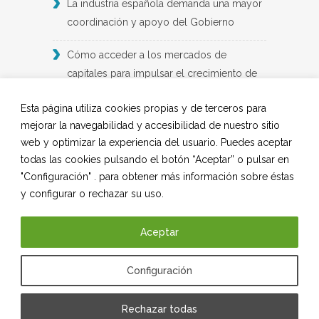
La industria española demanda una mayor
coordinación y apoyo del Gobierno
Cómo acceder a los mercados de
capitales para impulsar el crecimiento de
las empresas industriales: un informe de
Esta página utiliza cookies propias y de terceros para
BME y Deloitte
mejorar la navegabilidad y accesibilidad de nuestro sitio
web y optimizar la experiencia del usuario. Puedes aceptar
2024: un año de ‘indefinición’ para el
todas las cookies pulsando el botón “Aceptar” o pulsar en
suministro industrial
"Configuración" . para obtener más información sobre éstas
y configurar o rechazar su uso.
Demanda laboral en la industria futura
Aceptar
SÍGUENOS EN REDES SOCIALES
Configuración
LinkedIn
Instagram
Rechazar todas