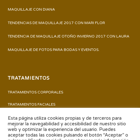
MAQUILLAJE CON DIANA
TENDENCIAS DE MAQUILLAJE 2017 CON MARI FLOR
TENDENCIA DE MAQUILLAJE OTOÑO INVIERNO 2017 CON LAURA
MAQUILLAJE DE FOTOS PARA BODAS Y EVENTOS.
TRATAMIENTOS
TRATAMIENTOS CORPORALES
TRATAMIENTOS FACIALES
PERMANENTE Y TINTE DE PESTAÑAS
Esta página utiliza cookies propias y de terceros para
mejorar la navegabilidad y accesibilidad de nuestro sitio
PEDICURA – MANICURA
web y optimizar la experiencia del usuario. Puedes
aceptar todas las cookies pulsando el botón “Aceptar” o