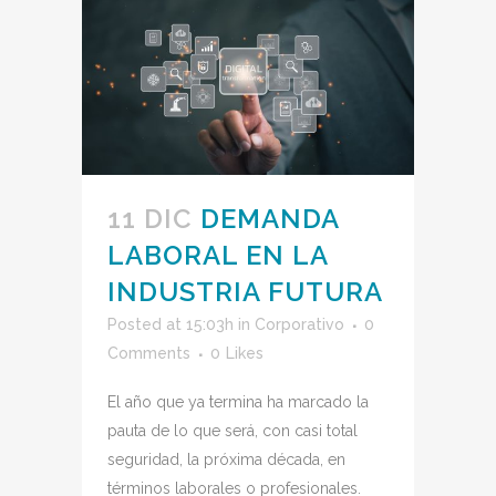
11 DIC
DEMANDA
LABORAL EN LA
INDUSTRIA FUTURA
Posted at 15:03h
in
Corporativo
0
Comments
0
Likes
El año que ya termina ha marcado la
pauta de lo que será, con casi total
seguridad, la próxima década, en
términos laborales o profesionales.