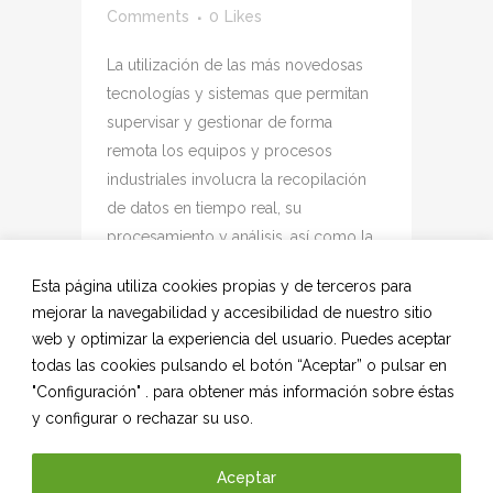
Comments
0
Likes
La utilización de las más novedosas
tecnologías y sistemas que permitan
supervisar y gestionar de forma
remota los equipos y procesos
industriales involucra la recopilación
de datos en tiempo real, su
procesamiento y análisis, así como la
toma de decisiones basada en esta
Esta página utiliza cookies propias y de terceros para
información con...
mejorar la navegabilidad y accesibilidad de nuestro sitio
web y optimizar la experiencia del usuario. Puedes aceptar
READ MORE
todas las cookies pulsando el botón “Aceptar” o pulsar en
"Configuración" . para obtener más información sobre éstas
y configurar o rechazar su uso.
Aceptar