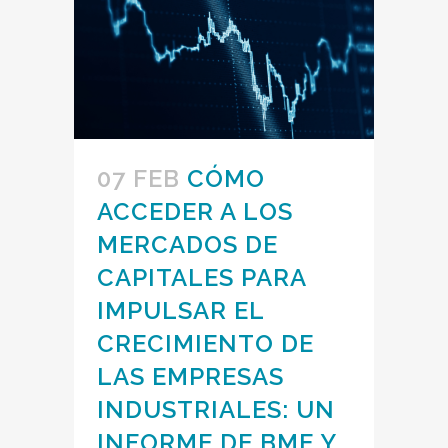
07 FEB
CÓMO
ACCEDER A LOS
MERCADOS DE
CAPITALES PARA
IMPULSAR EL
CRECIMIENTO DE
LAS EMPRESAS
INDUSTRIALES: UN
INFORME DE BME Y