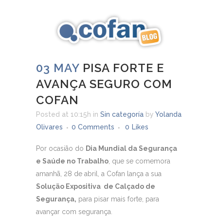
03 MAY
PISA FORTE E
AVANÇA SEGURO COM
COFAN
Posted at 10:15h
in
Sin categoría
by
Yolanda
Olivares
0 Comments
0
Likes
Por ocasião do
Dia Mundial da Segurança
e Saúde no Trabalho
, que se comemora
amanhã, 28 de abril, a Cofan lança a sua
Solução Expositiva de Calçado de
Segurança,
para pisar mais forte, para
avançar com segurança.