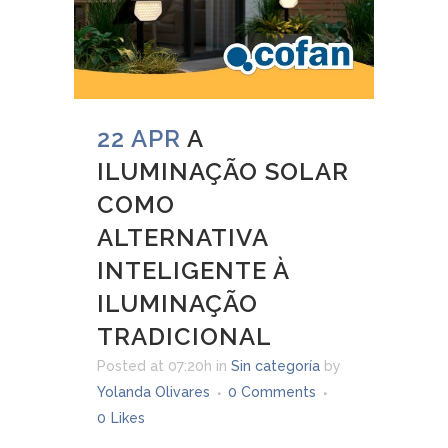
22 APR
A
ILUMINAÇÃO SOLAR
COMO
ALTERNATIVA
INTELIGENTE À
ILUMINAÇÃO
TRADICIONAL
Posted at 07:20h
in
Sin categoría
by
Yolanda Olivares
0 Comments
0
Likes