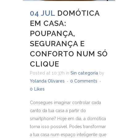
04 JUL
DOMÓTICA
EM CASA:
POUPANÇA,
SEGURANÇA E
CONFORTO NUM SÓ
CLIQUE
Posted at 10:37h
in
Sin categoría
by
Yolanda Olivares
0 Comments
0
Likes
Consegues imaginar controlar cada
canto da tua casa a partir do
smartphone? Hoje em dia, a domótica
torna isso possível. Podes transformar
a tua casa num espaço inteligente que