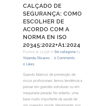
CALÇADO DE
SEGURANÇA: COMO
ESCOLHER DE
ACORDO COM A
NORMA EN ISO
20345:2022+A1:2024
Posted at 13:05h
in
Sin categoría
by
Yolanda Olivares
0 Comments
0
Likes
Quando falamos de prevenção de
riscos profissionais, temos tendência a
pensar em grandes estruturas ou em
maquinaria pesada. No entanto, uma
base muito importante da saúde de
um operador reside, literalmente, nos