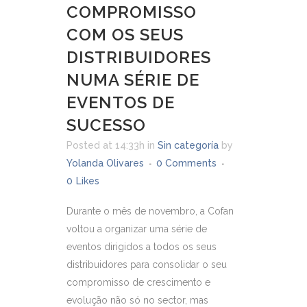
COMPROMISSO
COM OS SEUS
DISTRIBUIDORES
NUMA SÉRIE DE
EVENTOS DE
SUCESSO
Posted at 14:33h
in
Sin categoría
by
Yolanda Olivares
0 Comments
0
Likes
Durante o mês de novembro, a Cofan
voltou a organizar uma série de
eventos dirigidos a todos os seus
distribuidores para consolidar o seu
compromisso de crescimento e
evolução não só no sector, mas