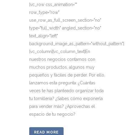
[vc_row css_animation=""
row_type="row"
use_row_as_full_screen_section="no"
type="full_width" angled_section="no"
text_align="left"
background_image_as_pattern="without_pattern"]
[vc_column][vc_column_text]En
nuestros negocios contamos con
muchos productos, algunos muy
pequeños y fáciles de perder. Por ello,
lanzamos esta pregunta: ¿Cuántas
veces te has planteado organizar toda
tu tornillería? ¿Sabes cómo exponerla
para vender más? ¿Aprovechas el
espacio de tu negocio?
READ MORE