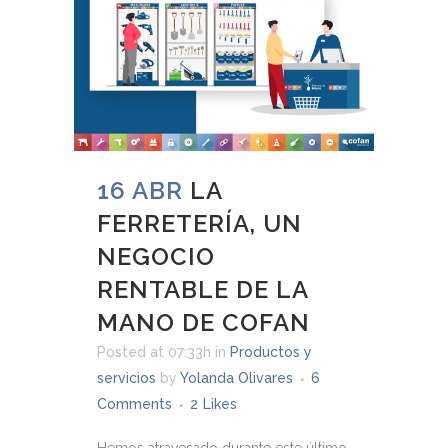
16 ABR
LA
FERRETERÍA, UN
NEGOCIO
RENTABLE DE LA
MANO DE COFAN
Posted at 07:33h
in
Productos y
servicios
by
Yolanda Olivares
6
Comments
2
Likes
Hemos atravesado durante este último