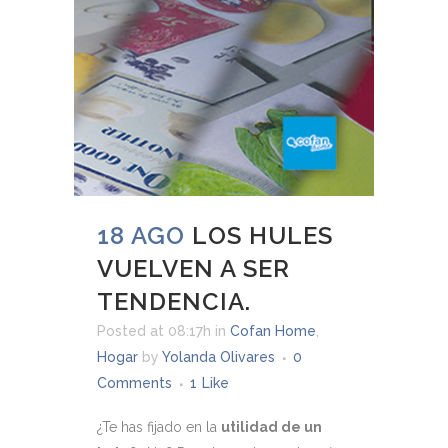
18 AGO
LOS HULES
VUELVEN A SER
TENDENCIA.
Posted at 08:17h
in
Cofan Home
,
Hogar
by
Yolanda Olivares
0
Comments
1
Like
¿Te has fijado en la
utilidad de un