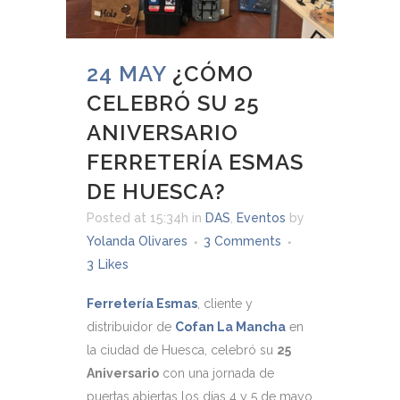
24 MAY
¿CÓMO
CELEBRÓ SU 25
ANIVERSARIO
FERRETERÍA ESMAS
DE HUESCA?
Posted at 15:34h
in
DAS
,
Eventos
by
Yolanda Olivares
3 Comments
3
Likes
Ferretería Esmas
, cliente y
distribuidor de
Cofan La Mancha
en
la ciudad de Huesca, celebró su
25
Aniversario
con una jornada de
puertas abiertas los días 4 y 5 de mayo