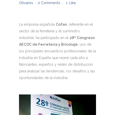
Olivares
0 Comments
1
Like
La empresa española
Cofan
, referente en el
sector de la ferretería y el suministro
industrial, ha participado en el
28º Congreso
AECOC de Ferretería y Bricolaje
, uno de
los principales encuentros profesionales de la
industria en España que reúne cada año a
fabricantes, expertos y redes de distribución
para analizar las tendencias, los desafíos y las
oportunidades de la industria.