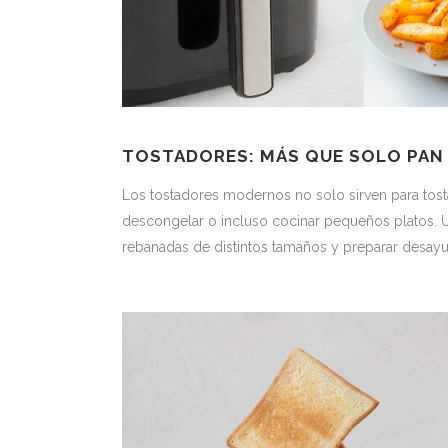
TOSTADORES: MÁS QUE SOLO PAN
Los tostadores modernos no solo sirven para tost
descongelar o incluso cocinar pequeños platos. 
rebanadas de distintos tamaños y preparar desayu