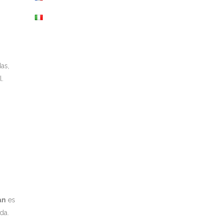
as,
l.
an
es
da.