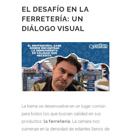
EL DESAFÍO EN LA
FERRETERÍA: UN
DIÁLOGO VISUAL
La trama se desenvuelve en un lugar común
para todos los que buscan calidad en sus
productos:
la ferretería
. La cámara nos
sumerge en la densidad de estantes llenos de