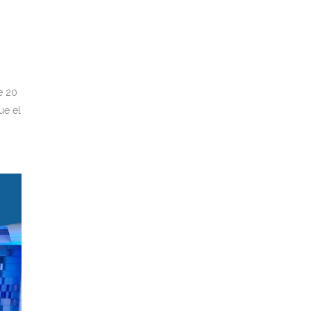
e 20
ue el