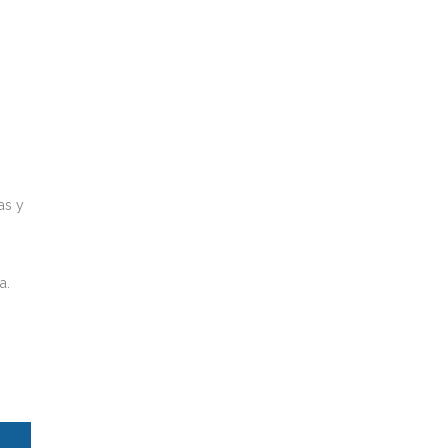
s
as y
a.