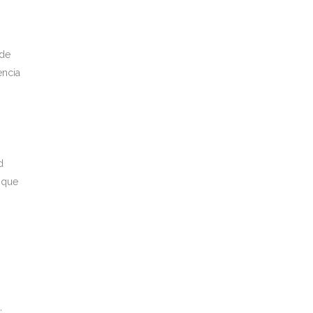
 de
encia
d
 que
,