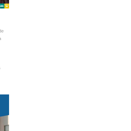
de
a
s