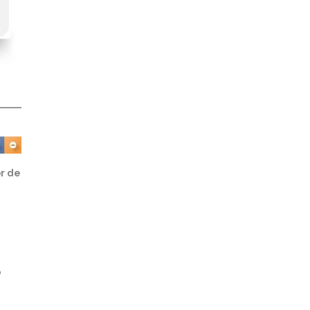
or de
o