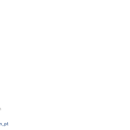
n
n_pt