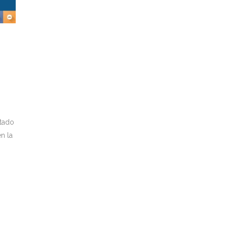
ptado
n la