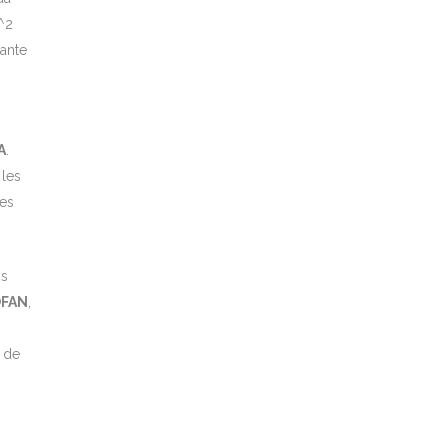
^2
ante
A
.
 les
res
os
OFAN
,
 de