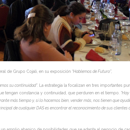
al de Grupo Cojali, en su exposición
“Hablemos de Futuro”
,
camos su continuidad”
. La estrategia la focalizan en tres importantes pu
que tengan constancia y continuidad, que perduren en el tiempo.
“Hay
rante más tiempo y, si lo hacemos bien, vender más, nos tienen que ayud
rincipal de cualquier DAS es encontrar el reconocimiento de sus clientes 
o un amplio abanico de posibilidades que se adapta al negocio de ca