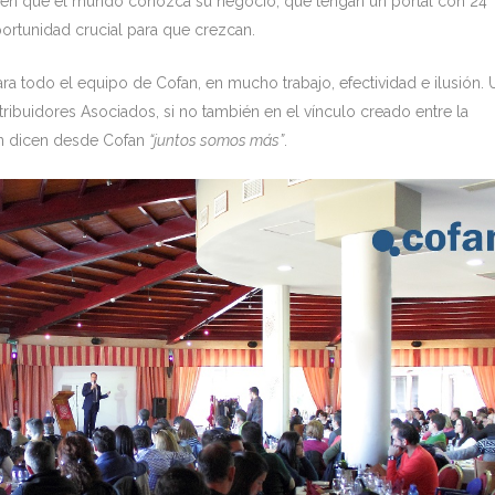
jen que el mundo conozca su negocio, que tengan un portal con 24
ortunidad crucial para que crezcan.
ra todo el equipo de Cofan, en mucho trabajo, efectividad e ilusión. 
ribuidores Asociados, si no también en el vínculo creado entre la
n dicen desde Cofan
“juntos somos más”
.