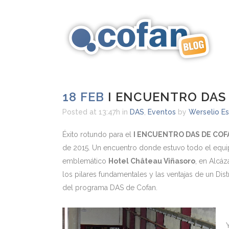
18 FEB
I ENCUENTRO DAS
Posted at 13:47h
in
DAS
,
Eventos
by
Werselio Es
Éxito rotundo para el
I ENCUENTRO DAS DE COF
de 2015. Un encuentro donde estuvo todo el equip
emblemático
Hotel Château Viñasoro
, en Alcáz
los pilares fundamentales y las ventajas de un Dis
del programa DAS de Cofan.