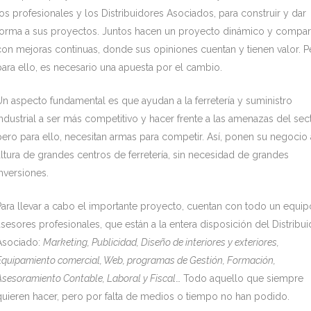
los profesionales y los Distribuidores Asociados, para construir y dar
forma a sus proyectos. Juntos hacen un proyecto dinámico y compar
con mejoras continuas, donde sus opiniones cuentan y tienen valor. P
para ello, es necesario una apuesta por el cambio.
Un aspecto fundamental es que ayudan a la ferretería y suministro
industrial a ser más competitivo y hacer frente a las amenazas del sect
pero para ello, necesitan armas para competir. Así, ponen su negocio 
altura de grandes centros de ferretería, sin necesidad de grandes
inversiones.
Para llevar a cabo el importante proyecto, cuentan con todo un equi
asesores profesionales, que están a la entera disposición del Distribui
Asociado:
Marketing, Publicidad, Diseño de interiores y exteriores,
Equipamiento comercial, Web, programas de Gestión, Formación,
Asesoramiento Contable, Laboral y Fiscal
… Todo aquello que siempre
quieren hacer, pero por falta de medios o tiempo no han podido.