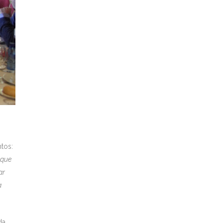
ntos:
 que
ar
a
da