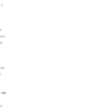
 y
ás
eso,
el
las
r
 de
us