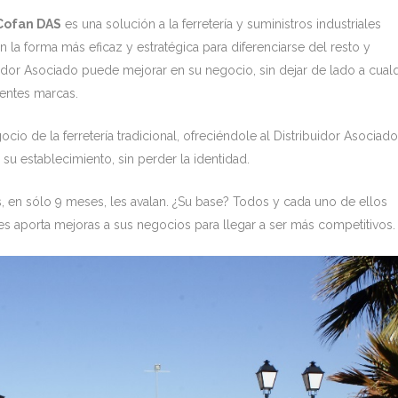
Cofan DAS
es una solución a la ferretería y suministros industriales
 la forma más eficaz y estratégica para diferenciarse del resto y
idor Asociado puede mejorar en su negocio, sin dejar de lado a cual
entes marcas.
cio de la ferretería tradicional, ofreciéndole al Distribuidor Asociad
u establecimiento, sin perder la identidad.
 en sólo 9 meses, les avalan. ¿Su base? Todos y cada uno de ellos
les aporta mejoras a sus negocios para llegar a ser más competitivos.