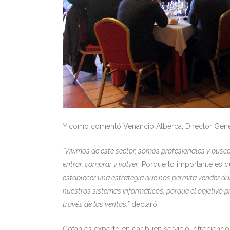
Y como comentó Venancio Alberca, Director Gener
“Vivimos de este sector, somos profesionales y bus
entrar, comprar y volver
. Porque lo importante es 
establecer una estrategia que nos permita vender du
nuestros sistemas informáticos, porque el objetivo p
través de las ventas.”
declaró.
Cofan es experto en dar buen servicio, ofreciend