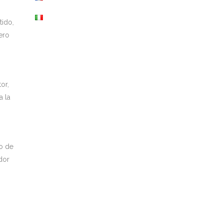
tido,
ero
or,
a la
po de
dor