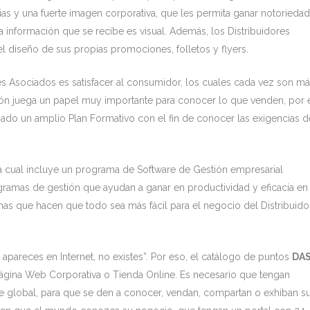
as y una fuerte imagen corporativa, que les permita ganar notoriedad
a información que se recibe es visual. Además, los Distribuidores
 diseño de sus propias promociones, folletos y flyers.
res Asociados es satisfacer al consumidor, los cuales cada vez son m
ión juega un papel muy importante para conocer lo que venden, por 
ado un amplio Plan Formativo con el fin de conocer las exigencias d
 la cual incluye un programa de Software de Gestión empresarial
ogramas de gestión que ayudan a ganar en productividad y eficacia en 
s que hacen que todo sea más fácil para el negocio del Distribuido
apareces en Internet, no existes”. Por eso, el catálogo de puntos
DAS
 Página Web Corporativa o Tienda Online. Es necesario que tengan
e global, para que se den a conocer, vendan, compartan o exhiban s