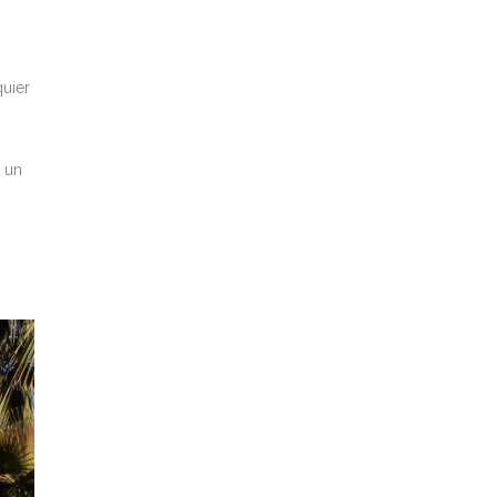
quier
o un