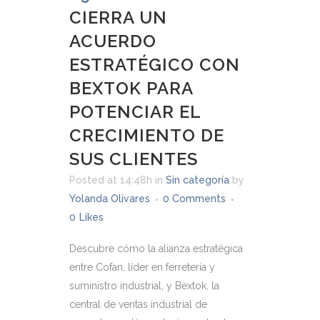
CIERRA UN
ACUERDO
ESTRATÉGICO CON
BEXTOK PARA
POTENCIAR EL
CRECIMIENTO DE
SUS CLIENTES
Posted at 14:48h
in
Sin categoría
by
Yolanda Olivares
0 Comments
0
Likes
Descubre cómo la alianza estratégica
entre Cofan, líder en ferretería y
suministro industrial, y Bextok, la
central de ventas industrial de